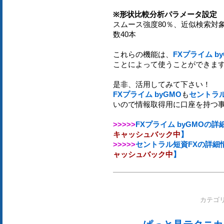
※形状比較分析パラメータ設定
スムース強度80％、近似検索対象
数40本
これらの機能は、
FXプライム b
ことによって使うことができま
是非、活用してみて下さい！
FXプライム byGMO
も
セントラル
いので情報取得用に口座を持つ
>>>>>
FXプライム byGMOの
キャッシュバック中
】
>>>>>
セントラル短資FXの詳細
ャッシュバック中
】
カテゴ