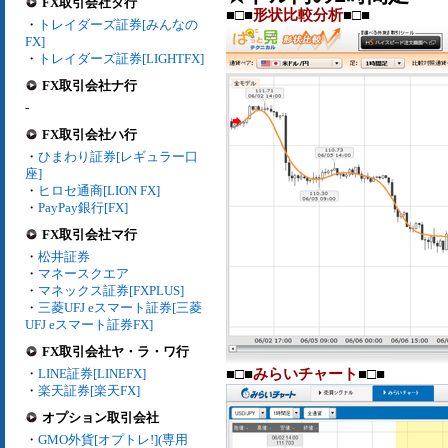
FX取引会社タ行
■□■
形状比較分析
■□■
・
トレイダーズ証券[みんなの
FX]
・
トレイダーズ証券[LIGHTFX]
FX取引会社ナ行
-
FX取引会社ハ行
・
ひまわり証券[レギュラー口
座]
・
ヒロセ通商[LION FX]
・
PayPay銀行[FX]
FX取引会社マ行
・
松井証券
・
マネースクエア
・
マネックス証券[FXPLUS]
・
三菱UFJ eスマート証券[三菱
UFJ eスマート証券FX]
FX取引会社ヤ・ラ・ワ行
■□■
みらいチャート
■□■
・
LINE証券[LINEFX]
・
楽天証券[楽天FX]
オプション取引会社
・
GMO外貨[オプトレ!](専用