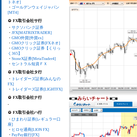
トネオ]
・
ゴールデンウェイジャパン
[MT4]
FX取引会社サ行
・
サクソバンク証券
・
JFX[MATRIXTRADER]
・
GMO外貨[外貨ex]
・
GMOクリック証券[FXネオ]
・
GMOクリック証券【くりっ
く365】
・
StoneX証券[MetaTrader4]
・
セントラル短資ＦＸ
FX取引会社タ行
・
トレイダーズ証券[みんなの
FX]
・
トレイダーズ証券[LIGHTFX]
FX取引会社ナ行
■□■
みらいチャート
■□■
-
FX取引会社ハ行
・
ひまわり証券[レギュラー口
座]
・
ヒロセ通商[LION FX]
・
PayPay銀行[FX]