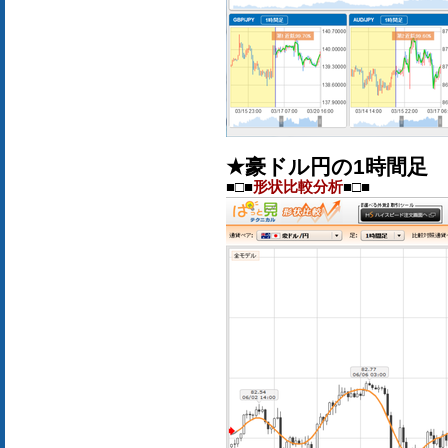
★豪ドル円の1時間足
■□■
形状比較分析
■□■