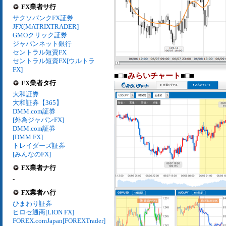
FX業者サ行
サクソバンクFX証券
JFX[MATRIXTRADER]
GMOクリック証券
ジャパンネット銀行
セントラル短資FX
セントラル短資FX[ウルトラ
FX]
■□■
みらいチャート
■□■
FX業者タ行
大和証券
大和証券【365】
DMM.com証券
[外為ジャパンFX]
DMM.com証券
[DMM FX]
トレイダーズ証券
[みんなのFX]
FX業者ナ行
-
FX業者ハ行
ひまわり証券
ヒロセ通商[LION FX]
FOREX.comJapan[FOREXTrader]