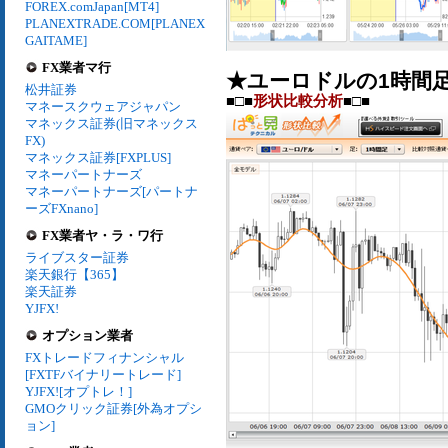
FOREX.comJapan[MT4]
PLANEXTRADE.COM[PLANEX
GAITAME]
FX業者マ行
★ユーロドルの1時間
松井証券
■□■
形状比較分析
■□■
マネースクウェアジャパン
マネックス証券(旧マネックス
FX)
マネックス証券[FXPLUS]
マネーパートナーズ
マネーパートナーズ[パートナ
ーズFXnano]
FX業者ヤ・ラ・ワ行
ライブスター証券
楽天銀行【365】
楽天証券
YJFX!
オプション業者
FXトレードフィナンシャル
[FXTFバイナリートレード]
YJFX![オプトレ！]
GMOクリック証券[外為オプシ
ョン]