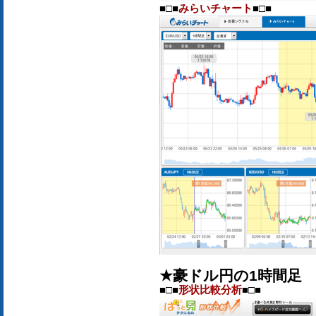
■□■
みらいチャート
■□■
★豪ドル円の1時間足
■□■
形状比較分析
■□■