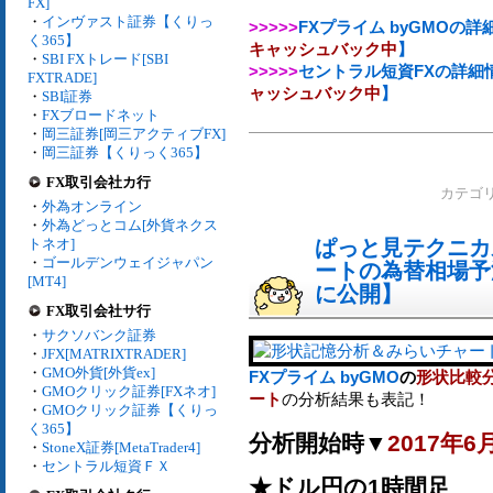
FX]
・
インヴァスト証券【くりっ
>>>>>
FXプライム byGMOの
く365】
キャッシュバック中
】
・
SBI FXトレード[SBI
>>>>>
セントラル短資FXの詳細
FXTRADE]
ャッシュバック中
】
・
SBI証券
・
FXブロードネット
・
岡三証券[岡三アクティブFX]
・
岡三証券【くりっく365】
FX取引会社カ行
カテゴ
・
外為オンライン
・
外為どっとコム[外貨ネクス
トネオ]
ぱっと見テクニカ
・
ゴールデンウェイジャパン
ートの為替相場予測[
[MT4]
に公開】
FX取引会社サ行
・
サクソバンク証券
・
JFX[MATRIXTRADER]
・
GMO外貨[外貨ex]
FXプライム byGMO
の
形状比較
・
GMOクリック証券[FXネオ]
ート
の分析結果も表記！
・
GMOクリック証券【くりっ
く365】
分析開始時▼
2017年6
・
StoneX証券[MetaTrader4]
・
セントラル短資ＦＸ
★ドル円の1時間足