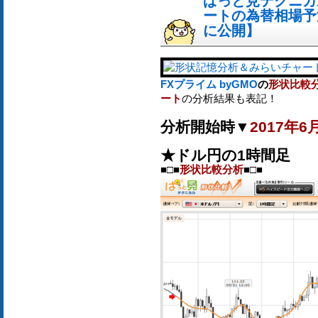
ぱっと見テクニカ
ートの為替相場予測[
に公開】
FXプライム byGMO
の
形状比較
ート
の分析結果も表記！
分析開始時▼
2017年6
★ドル円の1時間足
■□■
形状比較分析
■□■