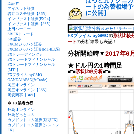
ぱっと見テクニカ
IG証券
ートの為替相場予測[
アイネット証券
に公開】
岩井コスモ証券【365】
インヴァスト証券[FX24]
インヴァスト証券【365】
上田ハーロー
SBIFXトレード
FXプライム byGMO
の
形状比較
SBI証券
ート
の分析結果も表記！
FXCMジャパン証券
FXCMジャパン証券[MT4口座]
分析開始時▼
2017年6
FXトレーディングS
FXトレードフィナンシャル
★ドル円の1時間足
FXトレードフィナンシャル
[MT4]
■□■
形状比較分析
■□■
FXプライム byGMO
OANDAJAPAN[fxTrade]
岡三オンライン
岡三オンライン【365】
岡安商事【365】
FX業者カ行
外為オンライン
外為どっとコム
カブドットコム証券[店頭FX]
カブドットコム証券[シストレ
FX]