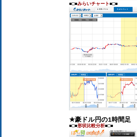
■□■
みらいチャート
■□■
★豪ドル円の1時間足
■□■
形状比較分析
■□■