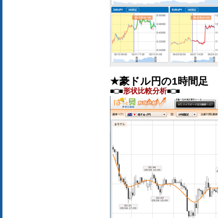
★豪ドル円の1時間足
■□■
形状比較分析
■□■