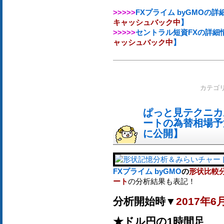
>>>>>
FXプライム byGMOの
キャッシュバック中
】
>>>>>
セントラル短資FXの詳細
ャッシュバック中
】
カテゴ
ぱっと見テクニカ
ートの為替相場予測[
に公開】
FXプライム byGMO
の
形状比較
ート
の分析結果も表記！
分析開始時▼
2017年6
★ドル円の1時間足