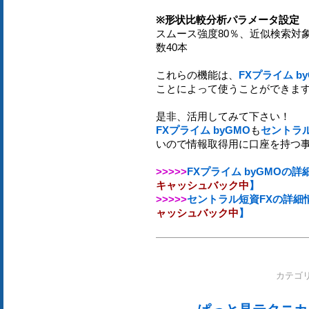
※形状比較分析パラメータ設定
スムース強度80％、近似検索対象
数40本
これらの機能は、
FXプライム b
ことによって使うことができま
是非、活用してみて下さい！
FXプライム byGMO
も
セントラル
いので情報取得用に口座を持つ
>>>>>
FXプライム byGMOの
キャッシュバック中
】
>>>>>
セントラル短資FXの詳細
ャッシュバック中
】
カテゴ