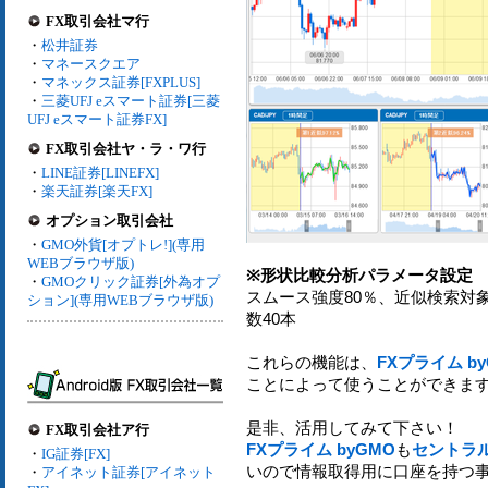
FX取引会社マ行
・
松井証券
・
マネースクエア
・
マネックス証券[FXPLUS]
・
三菱UFJ eスマート証券[三菱
UFJ eスマート証券FX]
FX取引会社ヤ・ラ・ワ行
・
LINE証券[LINEFX]
・
楽天証券[楽天FX]
オプション取引会社
・
GMO外貨[オプトレ!](専用
WEBブラウザ版)
※形状比較分析パラメータ設定
・
GMOクリック証券[外為オプ
スムース強度80％、近似検索対象
ション](専用WEBブラウザ版)
数40本
これらの機能は、
FXプライム b
ことによって使うことができま
是非、活用してみて下さい！
FX取引会社ア行
FXプライム byGMO
も
セントラル
・
IG証券[FX]
いので情報取得用に口座を持つ
・
アイネット証券[アイネット