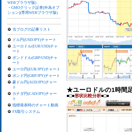
WEBブラウザ版)
・
GMOクリック証券[外為オプ
ション](専用WEBブラウザ版)
当ブログの記事リスト
ドル円(USD/JPY)チャート
ユーロドル(EUR/USD)チャ
ート
ポンドドル(GBP/USD)チャ
ート
ユーロ円(EUR/JPY)チャート
ポンド円(GBP/JPY)チャート
豪ドル円(AUD/JPY)チャー
ト
★ユーロドルの1時間
カナダ円(CAD/JPY)チャー
■□■
形状比較分析
■□■
ト
指標発表時のチャート動画
FX取引システム