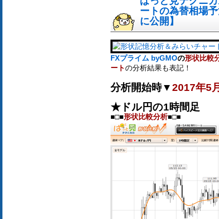
ぱっと見テクニカ
ートの為替相場予測[
に公開】
FXプライム byGMO
の
形状比較
ート
の分析結果も表記！
分析開始時▼
2017年5
★ドル円の1時間足
■□■
形状比較分析
■□■