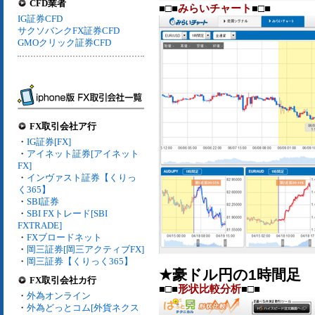
CFD業者
■□■
みらいチャート
■□■
IG証券CFD
サクソバンクFX証券CFD
GMOクリック証券CFD
FX取引会社ア行
・
IG証券[FX]
・
アイネット証券[アイネット
FX]
・
インヴァスト証券【くりっ
く365】
・
SBI証券
・
SBI FXトレード[SBI
FXTRADE]
・
FXブロードネット
・
岡三証券[岡三アクティブFX]
・
岡三証券【くりっく365】
★豪ドル円の1時間足
FX取引会社カ行
■□■
形状比較分析
■□■
・
外為オンライン
・
外為どっとコム[外貨ネクス