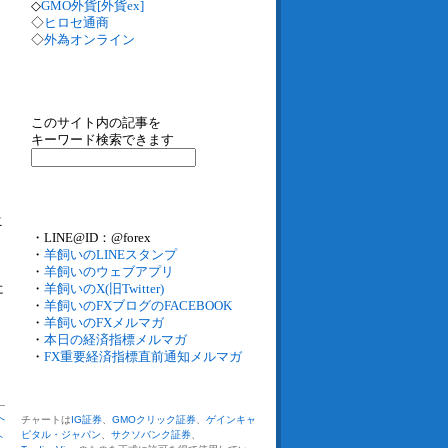
◇
GMO外貨[外貨ex]
◇
ヒロセ通商
◇
外為オンライン
このサイト内の記事を
キーワード検索できます
こ
・LINE@ID：@forex
・
羊飼いのLINEスタンプ
・
羊飼いのウェブアプリ
・
羊飼いのX(旧Twitter)
に
・
羊飼いのFXブログのFACEBOOK
・
羊飼いのFXメルマガ
・
本日の経済指標メルマガ
・
FX重要経済指標直前通知メルマガ
】
へ
チャートは
IG証券
、
GMOクリック証券
、
ゲインキャ
ピタル・ジャパン
、
サクソバンク証券
、
ト