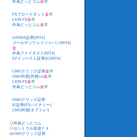
外為どっとコム
金
羊
FXブロードネット
金
羊
LION FX
金
羊
外為どっとコム
金
羊
OANDA証券[MT4]
ゴールデンウェイジャパン[MT4]
金
外為ファイネスト[MT4]
EZインベスト証券[EZMT4]
GMOクリック証券
金
羊
GMO外貨[外貨ex]
金
羊
LION FX
金
羊
外為どっとコム
金
羊
GMOクリック証券
IG証券[FXバイナリー]
GMO外貨[オプトレ!]
◇
外為どっとコム
◇
セントラル短資ＦＸ
◇
GMOクリック証券