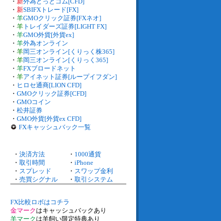
・
新
外為どっとコム[CFD]
・
新
SBIFXトレード[FX]
・
羊
GMOクリック証券[FXネオ]
・
羊
トレイダーズ証券[LIGHT FX]
・
羊
GMO外貨[外貨ex]
・
羊
外為オンライン
・
羊
岡三オンライン[くりっく株365]
・
羊
岡三オンライン[くりっく365]
・
羊
FXブロードネット
・
羊
アイネット証券[ループイフダン]
・
ヒロセ通商[LION CFD]
・
GMOクリック証券[CFD]
・
GMOコイン
・
松井証券
・
GMO外貨[外貨ex CFD]
FXキャッシュバック一覧
・
決済方法
・
1000通貨
・
取引時間
・
iPhone
・
スプレッド
・
スワップ金利
・
売買シグナル
・
取引システム
FX比較ロボはコチラ
金マーク
はキャッシュバックあり
羊マーク
は羊飼い限定特典あり