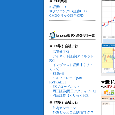
CFD業者
IG証券CFD
サクソバンクFX証券CFD
GMOクリック証券CFD
FX取引会社ア行
・
IG証券[FX]
・
アイネット証券[アイネット
FX]
・
インヴァスト証券【くりっ
く365】
・
SBI証券
・
SBI FXトレード[SBI
★豪ド
FXTRADE]
・
FXブロードネット
■□■
形状
・
岡三証券[岡三アクティブFX]
・
岡三証券【くりっく365】
FX取引会社カ行
・
外為オンライン
・
外為どっとコム[外貨ネクス