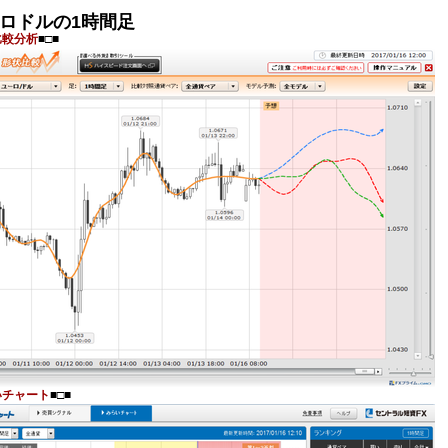
ロドルの1時間足
比較分析
■□■
いチャート
■□■