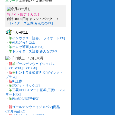
羊マーク
は羊飼いＦＸ限定特典
当サイト限定！人気！
合計10000円キャッシュバック！！
トレイダーズ証券[みんなのFX]
・
羊
インヴァスト証券[トライオートFX]
・
羊
外為どっとコム
・
羊
ヒロセ通商[LION FX]
・
羊
トレイダーズ証券[みんなのFX]
・
新
羊
ゴールデンウェイジャパン
[FXTFMT4][FXTFGX]
・
新
羊
セントラル短資ＦＸ[ダイレクト
プラス]
・
新
IG証券
・
羊
JFX[マトリックス]
・
羊
三菱UFJ eスマート証券[三菱UFJ eス
マートFX]
・
羊
Plus500JP証券[FX]
・
新
ゴールデンウェイジャパン[商品
CFD][商品KO]