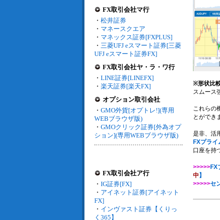
FX取引会社マ行
・
松井証券
・
マネースクエア
・
マネックス証券[FXPLUS]
・
三菱UFJ eスマート証券[三菱
UFJ eスマート証券FX]
FX取引会社ヤ・ラ・ワ行
・
LINE証券[LINEFX]
※形状比
・
楽天証券[楽天FX]
スムース強
オプション取引会社
これらの
・
GMO外貨[オプトレ!](専用
とができ
WEBブラウザ版)
・
GMOクリック証券[外為オプ
是非、活
ション](専用WEBブラウザ版)
FXプライム
口座を持
>>>>>
F
FX取引会社ア行
中
】
・
IG証券[FX]
>>>>>
セ
・
アイネット証券[アイネット
FX]
・
インヴァスト証券【くりっ
く365】