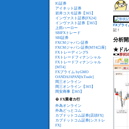
IG証券
アイネット証券
岩井コスモ証券【365】
インヴァスト証券[FX24]
インヴァスト証券【365】
FXプライム
上田ハーロー
記！
SBIFXトレード
SBI証券
分析開
FXCMジャパン証券
FXCMジャパン証券[MT4口座]
★ドル
FXトレーディングS
■□■
形状
FXトレードフィナンシャル
FXトレードフィナンシャル
[MT4]
FXプライム byGMO
OANDAJAPAN[fxTrade]
岡三オンライン
岡三オンライン【365】
岡安商事【365】
FX業者カ行
外為オンライン
外為どっとコム
カブドットコム証券[店頭FX]
カブドットコム証券[シストレ
FX]