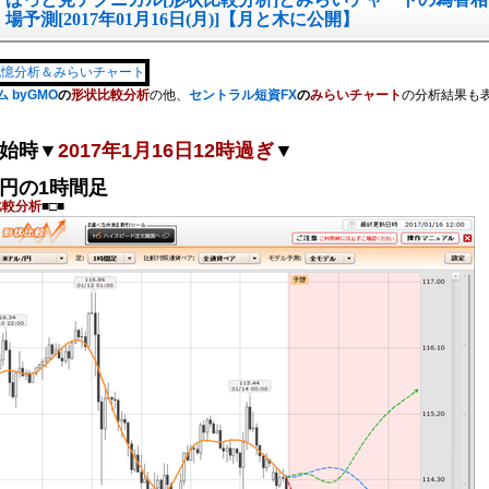
場予測[2017年01月16日(月)]【月と木に公開】
 byGMO
の
形状比較分析
の他、
セントラル短資FX
の
みらいチャート
の分析結果も
始時▼
2017年1月16日12時過ぎ
▼
円の1時間足
比較分析
■□■