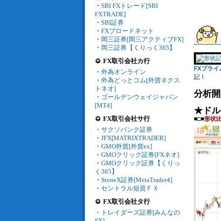
・
SBI FXトレード[SBI
FXTRADE]
・
SBI証券
・
FXブロードネット
・
岡三証券[岡三アクティブFX]
・
岡三証券【くりっく365】
FX取引会社カ行
FXプライム
・
外為オンライン
記！
・
外為どっとコム[外貨ネクス
トネオ]
分析開
・
ゴールデンウェイジャパン
[MT4]
★ドル
FX取引会社サ行
■□■
形状
・
サクソバンク証券
・
JFX[MATRIXTRADER]
・
GMO外貨[外貨ex]
・
GMOクリック証券[FXネオ]
・
GMOクリック証券【くりっ
く365】
・
StoneX証券[MetaTrader4]
・
セントラル短資ＦＸ
FX取引会社タ行
・
トレイダーズ証券[みんなの
FX]