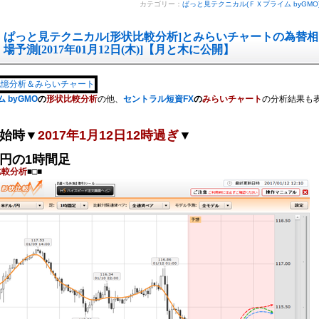
カテゴリー：
ぱっと見テクニカル(ＦＸプライム byGMO
ぱっと見テクニカル[形状比較分析]とみらいチャートの為替相
場予測[2017年01月12日(木)]【月と木に公開】
 byGMO
の
形状比較分析
の他、
セントラル短資FX
の
みらいチャート
の分析結果も
始時▼
2017年1月12日12時過ぎ
▼
円の1時間足
比較分析
■□■