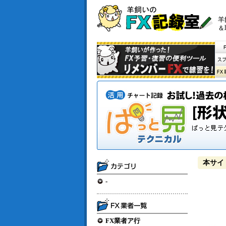
羊
＆
本サイ
-
FX業者ア行