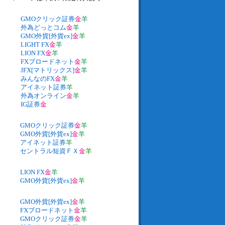
GMOクリック証券
金
羊
外為どっとコム
金
羊
GMO外貨[外貨ex]
金
羊
LIGHT FX
金
羊
LION FX
金
羊
FXブロードネット
金
羊
JFX[マトリックス]
金
羊
みんなのFX
金
羊
アイネット証券
羊
外為オンライン
金
羊
IG証券
金
GMOクリック証券
金
羊
GMO外貨[外貨ex]
金
羊
アイネット証券
羊
セントラル短資ＦＸ
金
羊
LION FX
金
羊
GMO外貨[外貨ex]
金
羊
GMO外貨[外貨ex]
金
羊
FXブロードネット
金
羊
GMOクリック証券
金
羊