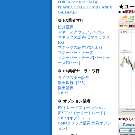
FOREX.comJapan[MT4]
★ユー
PLANEXTRADE.COM[PLANEX
■□■
形状
GAITAME]
FX業者マ行
松井証券
マネースクウェアジャパン
マネックス証券(旧マネックス
FX)
マネックス証券[FXPLUS]
マネーパートナーズ
マネーパートナーズ[パートナ
ーズFXnano]
FX業者ヤ・ラ・ワ行
ライブスター証券
楽天銀行【365】
楽天証券
YJFX!
オプション業者
FXトレードフィナンシャル
[FXTFバイナリートレード]
YJFX![オプトレ！]
■□■
みら
GMOクリック証券[外為オプシ
ョン]