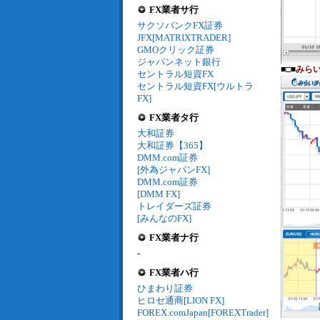
FX業者サ行
サクソバンクFX証券
JFX[MATRIXTRADER]
GMOクリック証券
ジャパンネット銀行
■□■
みら
セントラル短資FX
セントラル短資FX[ウルトラ
FX]
FX業者タ行
大和証券
大和証券【365】
DMM.com証券
[外為ジャパンFX]
DMM.com証券
[DMM FX]
トレイダーズ証券
[みんなのFX]
FX業者ナ行
-
FX業者ハ行
ひまわり証券
ヒロセ通商[LION FX]
FOREX.comJapan[FOREXTrader]