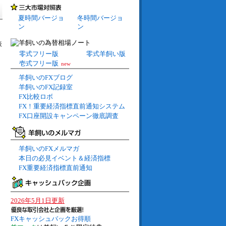
夏時間バージョ
冬時間バージョ
ン
ン
表
零式フリー版
零式羊飼い版
壱式フリー版
new
羊飼いのFXブログ
羊飼いのFX記録室
FX比較ロボ
FX！重要経済指標直前通知システム
FX口座開設キャンペーン徹底調査
羊飼いのFXメルマガ
本日の必見イベント＆経済指標
FX重要経済指標直前通知
2026年5月1日更新
FXキャッシュバックお得順