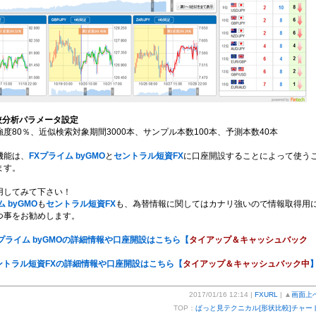
較分析パラメータ設定
度80％、近似検索対象期間3000本、サンプル本数100本、予測本数40本
機能は、
FXプライム byGMO
と
セントラル短資FX
に口座開設することによって使う
ます。
用してみて下さい！
 byGMO
も
セントラル短資FX
も、為替情報に関してはカナリ強いので情報取得用
つ事をお勧めします。
Xプライム byGMOの詳細情報や口座開設はこちら【
タイアップ＆キャッシュバック
ントラル短資FXの詳細情報や口座開設はこちら【
タイアップ＆キャッシュバック中
2017/01/16 12:14 |
FXURL
| ▲
画面上
TOP：
ぱっと見テクニカル[形状比較]チャー