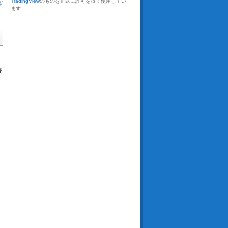
TradingView
のものを正式に許可を得て使用してい
)
/
ます
表