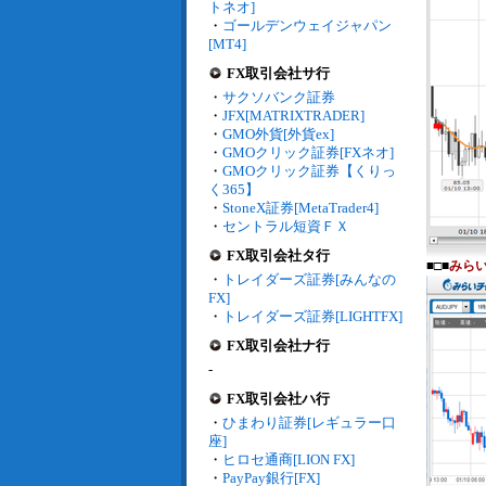
トネオ]
・
ゴールデンウェイジャパン
[MT4]
FX取引会社サ行
・
サクソバンク証券
・
JFX[MATRIXTRADER]
・
GMO外貨[外貨ex]
・
GMOクリック証券[FXネオ]
・
GMOクリック証券【くりっ
く365】
・
StoneX証券[MetaTrader4]
・
セントラル短資ＦＸ
FX取引会社タ行
■□■
みら
・
トレイダーズ証券[みんなの
FX]
・
トレイダーズ証券[LIGHTFX]
FX取引会社ナ行
-
FX取引会社ハ行
・
ひまわり証券[レギュラー口
座]
・
ヒロセ通商[LION FX]
・
PayPay銀行[FX]