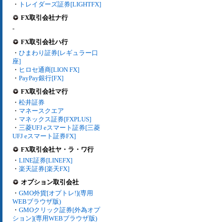
・
トレイダーズ証券[LIGHTFX]
FX取引会社ナ行
-
FX取引会社ハ行
・
ひまわり証券[レギュラー口
座]
・
ヒロセ通商[LION FX]
・
PayPay銀行[FX]
FX取引会社マ行
・
松井証券
・
マネースクエア
・
マネックス証券[FXPLUS]
・
三菱UFJ eスマート証券[三菱
UFJ eスマート証券FX]
FX取引会社ヤ・ラ・ワ行
・
LINE証券[LINEFX]
・
楽天証券[楽天FX]
オプション取引会社
・
GMO外貨[オプトレ!](専用
WEBブラウザ版)
・
GMOクリック証券[外為オプ
ション](専用WEBブラウザ版)