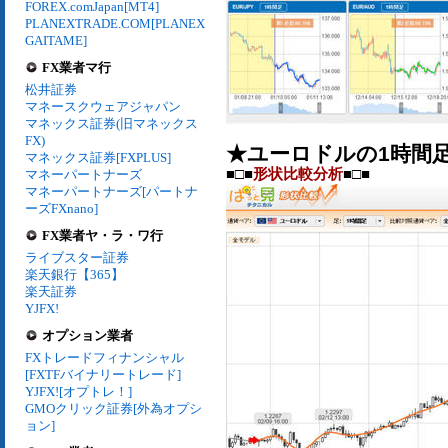
FOREX.comJapan[MT4]
PLANEXTRADE.COM[PLANEX
GAITAME]
FX業者マ行
松井証券
マネースクウェアジャパン
マネックス証券(旧マネックス
FX)
★ユーロドルの1時間
マネックス証券[FXPLUS]
■□■
形状比較分析
■□■
マネーパートナーズ
マネーパートナーズ[パートナ
ーズFXnano]
FX業者ヤ・ラ・ワ行
ライブスター証券
楽天銀行【365】
楽天証券
YJFX!
オプション業者
FXトレードフィナンシャル
[FXTFバイナリートレード]
YJFX![オプトレ！]
GMOクリック証券[外為オプシ
ョン]