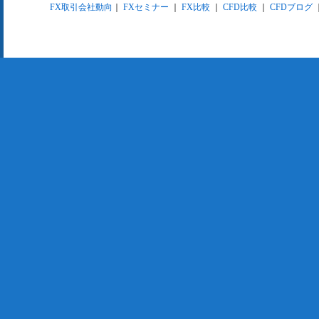
FX取引会社動向
｜
FXセミナー
｜
FX比較
｜
CFD比較
｜
CFDブログ