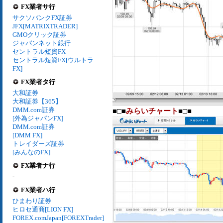
FX業者サ行
サクソバンクFX証券
JFX[MATRIXTRADER]
GMOクリック証券
ジャパンネット銀行
セントラル短資FX
セントラル短資FX[ウルトラ
FX]
FX業者タ行
大和証券
大和証券【365】
DMM.com証券
■□■
みらいチャート
■□■
[外為ジャパンFX]
DMM.com証券
[DMM FX]
トレイダーズ証券
[みんなのFX]
FX業者ナ行
-
FX業者ハ行
ひまわり証券
ヒロセ通商[LION FX]
FOREX.comJapan[FOREXTrader]