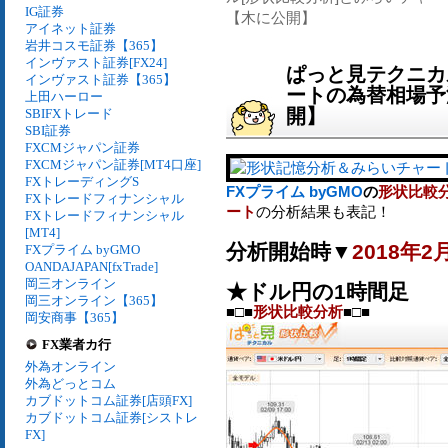
IG証券
【木に公開】
アイネット証券
岩井コスモ証券【365】
インヴァスト証券[FX24]
ぱっと見テクニカ
インヴァスト証券【365】
ートの為替相場予測[
上田ハーロー
開】
SBIFXトレード
SBI証券
FXCMジャパン証券
FXCMジャパン証券[MT4口座]
FXトレーディングS
FXプライム byGMO
の
形状比較
FXトレードフィナンシャル
ート
の分析結果も表記！
FXトレードフィナンシャル
[MT4]
分析開始時▼
2018年2
FXプライム byGMO
OANDAJAPAN[fxTrade]
岡三オンライン
★ドル円の1時間足
岡三オンライン【365】
■□■
形状比較分析
■□■
岡安商事【365】
FX業者カ行
外為オンライン
外為どっとコム
カブドットコム証券[店頭FX]
カブドットコム証券[シストレ
FX]