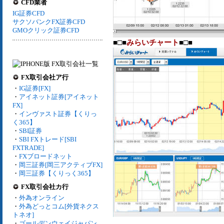
CFD業者
IG証券CFD
サクソバンクFX証券CFD
GMOクリック証券CFD
■□■
みらいチャート
■□■
FX取引会社ア行
・
IG証券[FX]
・
アイネット証券[アイネット
FX]
・
インヴァスト証券【くりっ
く365】
・
SBI証券
・
SBI FXトレード[SBI
FXTRADE]
・
FXブロードネット
・
岡三証券[岡三アクティブFX]
・
岡三証券【くりっく365】
FX取引会社カ行
・
外為オンライン
・
外為どっとコム[外貨ネクス
トネオ]
・
ゴールデンウェイジャパン