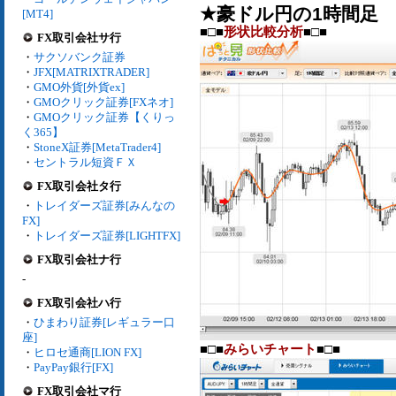
★豪ドル円の1時間足
[MT4]
■□■
形状比較分析
■□■
FX取引会社サ行
・
サクソバンク証券
・
JFX[MATRIXTRADER]
・
GMO外貨[外貨ex]
・
GMOクリック証券[FXネオ]
・
GMOクリック証券【くりっ
く365】
・
StoneX証券[MetaTrader4]
・
セントラル短資ＦＸ
FX取引会社タ行
・
トレイダーズ証券[みんなの
FX]
・
トレイダーズ証券[LIGHTFX]
FX取引会社ナ行
-
FX取引会社ハ行
・
ひまわり証券[レギュラー口
座]
■□■
みらいチャート
■□■
・
ヒロセ通商[LION FX]
・
PayPay銀行[FX]
FX取引会社マ行