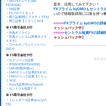
・
SBI FXトレード[SBI
是非、活用してみて下さい！
FXTRADE]
FXプライム byGMO
も
セントラル
・
SBI証券
・
FXブロードネット
いので情報取得用に口座を持つ
・
岡三証券[岡三アクティブFX]
・
岡三証券【くりっく365】
>>>>>
FXプライム byGMOの
FX取引会社カ行
ャッシュバック中
】
>>>>>
セントラル短資FXの詳細
・
外為オンライン
・
外為どっとコム[外貨ネクス
ャッシュバック中
】
トネオ]
・
ゴールデンウェイジャパン
[MT4]
FX取引会社サ行
カテゴ
・
サクソバンク証券
・
JFX[MATRIXTRADER]
・
GMO外貨[外貨ex]
・
GMOクリック証券[FXネオ]
・
GMOクリック証券【くりっ
く365】
・
StoneX証券[MetaTrader4]
・
セントラル短資ＦＸ
FX取引会社タ行
・
トレイダーズ証券[みんなの
FX]