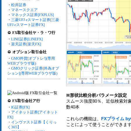
・
松井証券
・
マネースクエア
・
マネックス証券[FXPLUS]
・
三菱UFJ eスマート証券[三菱
UFJ eスマート証券FX]
FX取引会社ヤ・ラ・ワ行
・
LINE証券[LINEFX]
・
楽天証券[楽天FX]
オプション取引会社
・
GMO外貨[オプトレ!](専用
WEBブラウザ版)
・
GMOクリック証券[外為オプ
ション](専用WEBブラウザ版)
※形状比較分析パラメータ設定
FX取引会社ア行
スムース強度80％、近似検索対象
数40本
・
IG証券[FX]
・
アイネット証券[アイネット
FX]
これらの機能は、
FXプライム b
・
インヴァスト証券【くりっ
ことによって使うことができま
く365】