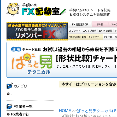
羊飼いがFXチャートを記録
＆取引システムを徹底調査
本サイトはプロモーションを含み
-
HOME
>>
ぱっと見テクニカル(ＦＸ
FX業者ア行
ル[形状比較分析]とみらいチャートの